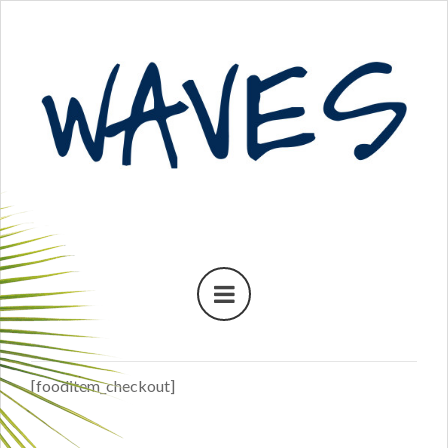
[fooditem_checkout]